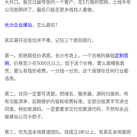
大开口。我见过最夸张的一个客户，花5万做的官网，上线半年
公司就倒闭了，最后只能花更多钱找人重做。
长沙企业建站
，怎么避坑？
其实避开这些坑并不难，记住三个原则就行。
第一，拒绝超低价诱惑。长沙市场上，一个合格的基础
定制官
网
，价格至少在5000元以上。低于这个价格，要么是模板套
壳，要么有隐形收费。一分钱一分货，这个道理在任何行业都
适用。
第二，合同一定要写清楚。把域名、服务器、源码归属权、所
有功能清单、后期维护内容和收费标准，全部白纸黑字写进合
同里。特别是源码，一定要要求交付完整源代码，不然你永远
被建站公司卡脖子。
第三，优先选本地靠谱团队。找成立3年以上、有真实本地案例