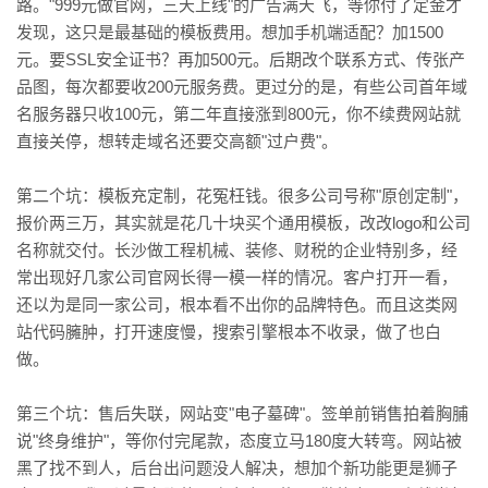
路。"999元做官网，三天上线"的广告满天飞，等你付了定金才
发现，这只是最基础的模板费用。想加手机端适配？加1500
元。要SSL安全证书？再加500元。后期改个联系方式、传张产
品图，每次都要收200元服务费。更过分的是，有些公司首年域
名服务器只收100元，第二年直接涨到800元，你不续费网站就
直接关停，想转走域名还要交高额"过户费"。
第二个坑：模板充定制，花冤枉钱。很多公司号称"原创定制"，
报价两三万，其实就是花几十块买个通用模板，改改logo和公司
名称就交付。长沙做工程机械、装修、财税的企业特别多，经
常出现好几家公司官网长得一模一样的情况。客户打开一看，
还以为是同一家公司，根本看不出你的品牌特色。而且这类网
站代码臃肿，打开速度慢，搜索引擎根本不收录，做了也白
做。
第三个坑：售后失联，网站变"电子墓碑"。签单前销售拍着胸脯
说"终身维护"，等你付完尾款，态度立马180度大转弯。网站被
黑了找不到人，后台出问题没人解决，想加个新功能更是狮子