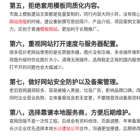
第五，拒绝套用模板同质化内容。
市面上模板建站文案都是批量复制的，同行内容大同小异，没有核
网站改版
的时候，建议重新撰写原创简介、产品介绍、项目案例文
力，区别于普通
模板网站
，更加利于长期推广。
第六，重视网站打开速度与服务器配置。
很多低价老网站使用的是劣质服务器，图片没有压缩、多余插件堆
改版升级时优化图片大小，清理无用插件，选用稳定正规的国内服
打不开的问题也会大幅减少。
第七，做好网站安全防护以及备案管理。
老旧官网漏洞较多，容易被植入黑链、垃圾广告，影响品牌口碑。
同时企业营业执照、主体备案信息若无变更，不要随意改动备案资
第八，选择靠谱本地服务商，方便后期维护。
官网改版不是一次性工程，后续会有资料修改、页面调整、年审备
长沙企业优先选择本地
长沙建站公司
合作，沟通更加便捷，后期修