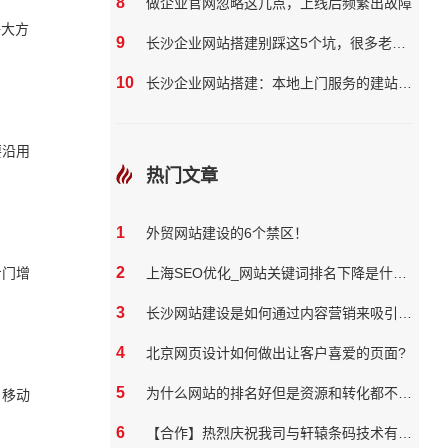
8
做企业官网忽略这几点，上线后频繁出故障
净大方
9
长沙企业网站搭建别踩这5个坑，很多老板都花了冤枉钱
10
长沙企业网站搭建：本地上门服务的建站团队核心优势?
要沿用
热门文章
1
外贸网站建设的6个禁区！
2
专门增
上海SEO优化_网站关键词排名下降是什么原因
3
长沙网站建设是如何通过内容营销来吸引和保留用户
4
北京网页设计如何做出让客户喜爱的页面?
5
为什么网站的排名好但是资源和转化都不好？
，移动
6
【合作】热烈庆祝我司与轩辕条码技术有限公司达成网站合作