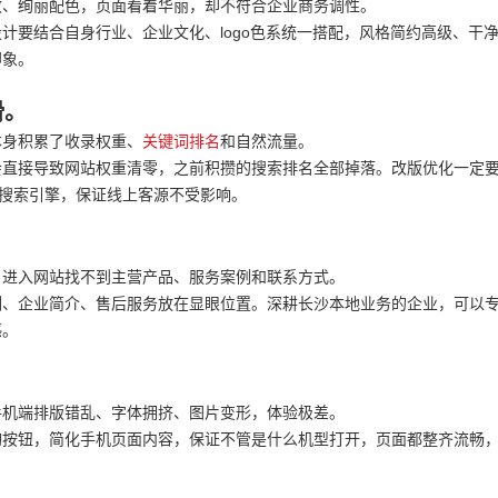
效、绚丽配色，页面看着华丽，却不符合企业商务调性。
计要结合自身行业、企业文化、logo色系统一搭配，风格简约高级、干
印象。
滑。
本身积累了收录权重、
关键词排名
和自然流量。
会直接导致网站权重清零，之前积攒的搜索排名全部掉落。改版优化一定
渡搜索引擎，保证线上客源不受影响。
。
户进入网站找不到主营产品、服务案例和联系方式。
例、企业简介、售后服务放在显眼位置。深耕长沙本地业务的企业，可以
感。
手机端排版错乱、字体拥挤、图片变形，体验极差。
询按钮，简化手机页面内容，保证不管是什么机型打开，页面都整齐流畅