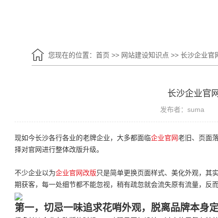
您现在的位置：
首页
>>
网站建设知识点
>>
长沙企业官
长沙企业官
发布者：suma
现如今长沙各行各业的老牌企业，大多都面临
企业官网
老旧、页面
择对官网进行整体改版升级。
不少企业以为
企业官网改版
只是简单更换页面样式、美化外观，其
期获客，每一处细节都不能忽视，稍有疏忽就会流失原有流量，反
第一，切忌一味追求花哨外观，脱离品牌本身