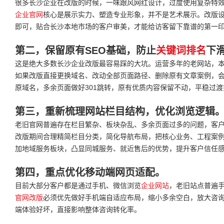
很多长沙企业在改版的时候，一味跟风网红设计，过度使用复杂特
企业官网
核心是展示实力、塑造专业形象，并不是艺术展示。改版设
即可，贴合长沙本地市场的客户审美，才能给访客留下靠谱的第一
第二，保留原有SEO基础，防止
关键词排名
下
这是绝大多数长沙企业改版最容易踩的大坑。运营多年的老网站，
如果改版直接更换域名、改动全部页面路径、删除原有文章案例，
原域名，多余页面做好301跳转，原有优质内容保留不动，平稳过
第三，重新梳理网站栏目结构，优化浏览逻辑
老旧官网普遍存在栏目繁杂、板块杂乱、多余页面过多的问题，客
改版期间合理精简栏目分类，简化导航布局，把核心业务、工程案
加地域服务板块，凸显同城服务、就近售后的优势，提升客户信任
第四，重点优化移动端网页适配。
目前大部分客户都是通过手机、微信浏览
企业网站
，老旧站点普遍
官网改版
必须优先做好手机端自适应布局，缩小多余空白，放大咨
端体验好坏，直接影响整体咨询转化率。