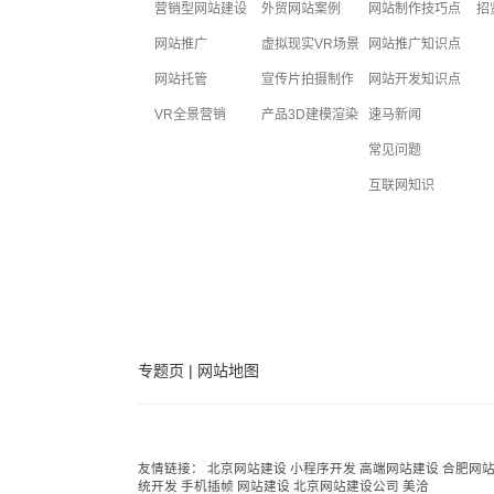
营销型网站建设
外贸网站案例
网站制作技巧点
招
网站推广
虚拟现实VR场景
网站推广知识点
网站托管
宣传片拍摄制作
网站开发知识点
VR全景营销
产品3D建模渲染
速马新闻
常见问题
互联网知识
专题页
|
网站地图
友情链接：
北京网站建设
小程序开发
高端网站建设
合肥网
统开发
手机插帧
网站建设
北京网站建设公司
美洽