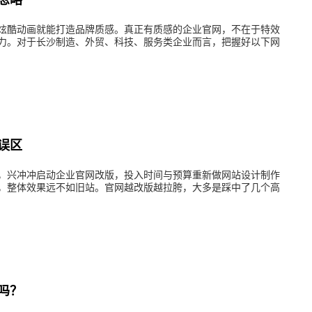
忽略
炫酷动画就能打造品牌质感。真正有质感的企业官网，不在于特效
力。对于长沙制造、外贸、科技、服务类企业而言，把握好以下网
误区
，兴冲冲启动企业官网改版，投入时间与预算重新做网站设计制作​
，整体效果远不如旧站。官网越改版越拉胯，大多是踩中了几个高
吗？