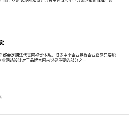
场行情，拆解长沙网站设计​的费用构成与不同方案的报价标准，帮
觉
乎都会定期迭代官网视觉体系。很多中小企业觉得企业官网只要能
企业网站设计​对于品牌官网来说是重要的部分之一
您