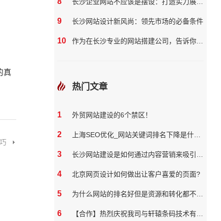
8
长沙企业网站不应该是摆设：打造实力展示与营销双效平台
9
长沙网站设计新风尚：领先市场的必备条件
10
作为在长沙专业的网站搭建公司，告诉你如何提高你的企业网站质量
的真
热门文章
1
外贸网站建设的6个禁区！
2
上海SEO优化_网站关键词排名下降是什么原因
巧
3
长沙网站建设是如何通过内容营销来吸引和保留用户
4
北京网页设计如何做出让客户喜爱的页面?
5
为什么网站的排名好但是资源和转化都不好？
6
【合作】热烈庆祝我司与轩辕条码技术有限公司达成网站合作