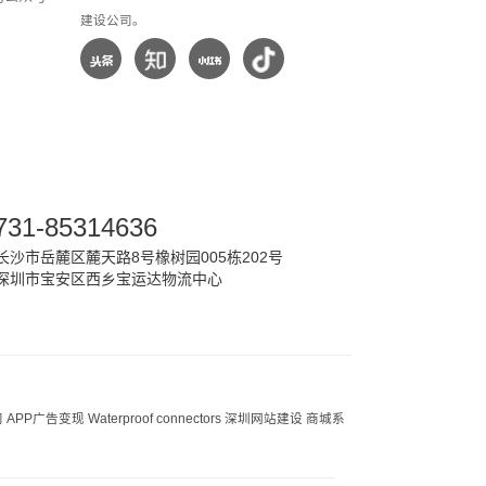
建设公司。
731-85314636
沙市岳麓区麓天路8号橡树园005栋202号
深圳市宝安区西乡宝运达物流中心
司
APP广告变现
Waterproof connectors
深圳网站建设
商城系