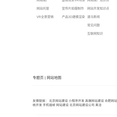
网站推广
虚拟现实VR场景
网站推广知识点
网站托管
宣传片拍摄制作
网站开发知识点
VR全景营销
产品3D建模渲染
速马新闻
常见问题
互联网知识
专题页
|
网站地图
友情链接：
北京网站建设
小程序开发
高端网站建设
合肥网
统开发
手机插帧
网站建设
北京网站建设公司
美洽