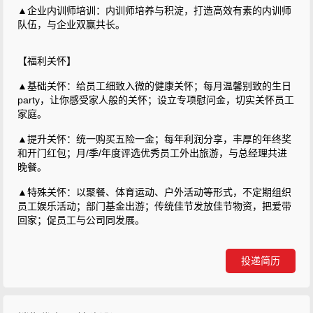
▲企业内训师培训：内训师培养与积淀，打造高效有素的内训师
队伍，与企业双赢共长。
【福利关怀】
▲基础关怀：给员工细致入微的健康关怀；每月温馨别致的生日
party，让你感受家人般的关怀；设立专项慰问金，切实关怀员工
家庭。
▲提升关怀：统一购买五险一金；每年利润分享，丰厚的年终奖
和开门红包；月/季/年度评选优秀员工外出旅游，与总经理共进
晚餐。
▲特殊关怀：以聚餐、体育运动、户外活动等形式，不定期组织
员工娱乐活动；部门基金出游；传统佳节发放佳节物资，把爱带
回家；促员工与公司同发展。
投递简历