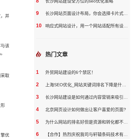
8
长沙网站建设全方位的seo优化策略
9
长沙网站页面设计布局，你会选择卡片式、长页面还是砖块式？
度，并
10
响应式网站设计，用一个网站适配所有设备屏幕
容与该
品。
热门文章
1
外贸网站建设的6个禁区！
们采取
2
上海SEO优化_网站关键词排名下降是什么原因
3
长沙网站建设是如何通过内容营销来吸引和保留用户
业形
4
北京网页设计如何做出让客户喜爱的页面?
5
为什么网站的排名好但是资源和转化都不好？
6
【合作】热烈庆祝我司与轩辕条码技术有限公司达成网站合作
引擎优