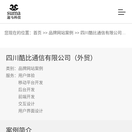
您现在的位置：
首页
>>
品牌网站案例
>>
四川酷比通信有限公司（外贸）
四川酷比通信有限公司（外贸）
类别：品牌网站案例
服务：
用户体验
移动平台开发
后台开发
前端开发
交互设计
用户界面设计
案例简介