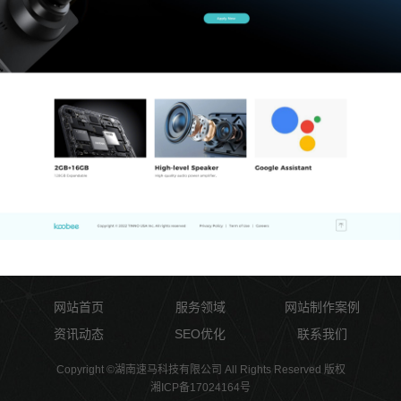
网站首页
服务领域
网站制作案例
资讯动态
SEO优化
联系我们
Copyright ©湖南速马科技有限公司 All Rights Reserved 版权
湘ICP备17024164号