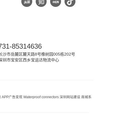
731-85314636
沙市岳麓区麓天路8号橡树园005栋202号
深圳市宝安区西乡宝运达物流中心
司
APP广告变现
Waterproof connectors
深圳网站建设
商城系