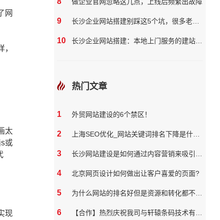
8
做企业官网忽略这几点，上线后频繁出故障
了网
9
长沙企业网站搭建别踩这5个坑，很多老板都花了冤枉钱
10
长沙企业网站搭建：本地上门服务的建站团队核心优势?
样，
热门文章
1
外贸网站建设的6个禁区！
画太
2
上海SEO优化_网站关键词排名下降是什么原因
s或
3
长沙网站建设是如何通过内容营销来吸引和保留用户
代
4
北京网页设计如何做出让客户喜爱的页面?
5
为什么网站的排名好但是资源和转化都不好？
6
【合作】热烈庆祝我司与轩辕条码技术有限公司达成网站合作
实现