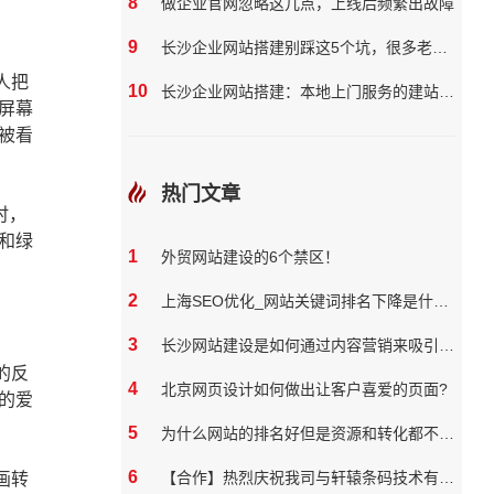
8
做企业官网忽略这几点，上线后频繁出故障
9
长沙企业网站搭建别踩这5个坑，很多老板都花了冤枉钱
人把
10
长沙企业网站搭建：本地上门服务的建站团队核心优势?
屏幕
被看
热门文章
时，
和绿
1
外贸网站建设的6个禁区！
2
上海SEO优化_网站关键词排名下降是什么原因
3
长沙网站建设是如何通过内容营销来吸引和保留用户
的反
4
北京网页设计如何做出让客户喜爱的页面?
的爱
5
为什么网站的排名好但是资源和转化都不好？
6
【合作】热烈庆祝我司与轩辕条码技术有限公司达成网站合作
画转