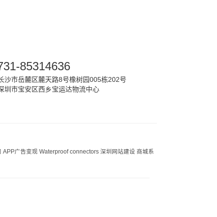
731-85314636
沙市岳麓区麓天路8号橡树园005栋202号
深圳市宝安区西乡宝运达物流中心
司
APP广告变现
Waterproof connectors
深圳网站建设
商城系