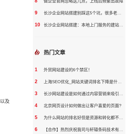
8
做企业官网忽略这几点，上线后频繁出故障
9
长沙企业网站搭建别踩这5个坑，很多老板都花了冤枉钱
10
长沙企业网站搭建：本地上门服务的建站团队核心优势?
热门文章
1
外贸网站建设的6个禁区！
2
上海SEO优化_网站关键词排名下降是什么原因
3
长沙网站建设是如何通过内容营销来吸引和保留用户
以及
4
北京网页设计如何做出让客户喜爱的页面?
5
为什么网站的排名好但是资源和转化都不好？
6
【合作】热烈庆祝我司与轩辕条码技术有限公司达成网站合作