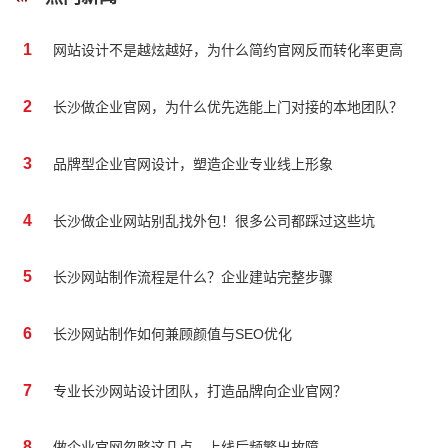
1
网站设计不是越炫越好，为什么简约官网反而转化率更高
2
长沙做企业官网，为什么优先选能上门对接的本地团队？
3
品牌型企业官网设计，塑造企业专业线上形象
4
长沙做企业网站别乱找外包！很多公司都踩过这些坑
5
长沙网站制作流程是什么？企业建站完整步骤
6
长沙网站制作如何兼顾颜值与SEO优化
7
专业长沙网站设计团队，打造品牌向企业官网？
8
做企业官网忽略这几点，上线后频繁出故障