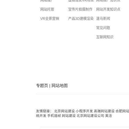
网站推广
虚拟现实VR场景
网站推广知识点
网站托管
宣传片拍摄制作
网站开发知识点
VR全景营销
产品3D建模渲染
速马新闻
常见问题
互联网知识
专题页
|
网站地图
友情链接：
北京网站建设
小程序开发
高端网站建设
合肥网
统开发
手机插帧
网站建设
北京网站建设公司
美洽