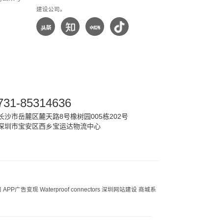
建设公司。
731-85314636
沙市岳麓区麓天路8号橡树园005栋202号
深圳市宝安区西乡宝运达物流中心
司
APP广告变现
Waterproof connectors
深圳网站建设
商城系