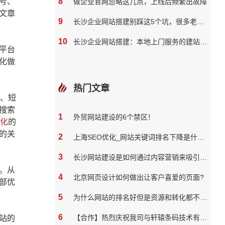
号、
8
做企业官网忽略这几点，上线后频繁出故障
文章
9
长沙企业网站搭建别踩这5个坑，很多老板都花了冤枉钱
10
长沙企业网站搭建：本地上门服务的建站团队核心优势?
平台
化做
热门文章
、短
搜索
1
外贸网站建设的6个禁区！
优化
的
的关
2
上海SEO优化_网站关键词排名下降是什么原因
3
长沙网站建设是如何通过内容营销来吸引和保留用户
。从
4
北京网页设计如何做出让客户喜爱的页面?
部优
5
为什么网站的排名好但是资源和转化都不好？
6
【合作】热烈庆祝我司与轩辕条码技术有限公司达成网站合作
站的