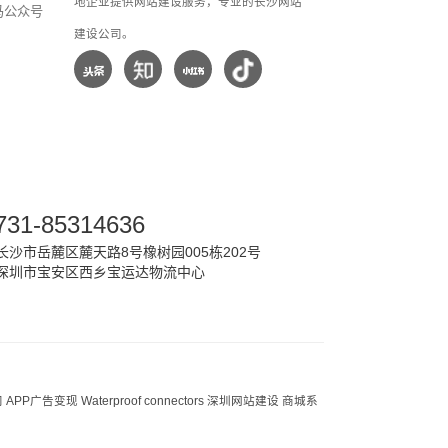
地企业提供网站建设服务，专业的长沙网站
马公众号
建设公司。
731-85314636
沙市岳麓区麓天路8号橡树园005栋202号
深圳市宝安区西乡宝运达物流中心
司
APP广告变现
Waterproof connectors
深圳网站建设
商城系