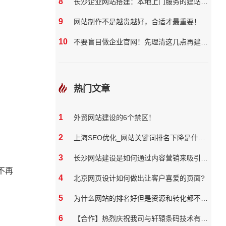
8
长沙企业网站搭建：本地上门服务的建站团队核心优势?
9
网站制作不是越贵越好，合适才最重要！
10
不要盲目做企业官网！先理清这几点再建站更划算
热门文章
1
外贸网站建设的6个禁区！
2
上海SEO优化_网站关键词排名下降是什么原因
3
长沙网站建设是如何通过内容营销来吸引和保留用户
不再
4
北京网页设计如何做出让客户喜爱的页面?
5
为什么网站的排名好但是资源和转化都不好？
6
【合作】热烈庆祝我司与轩辕条码技术有限公司达成网站合作