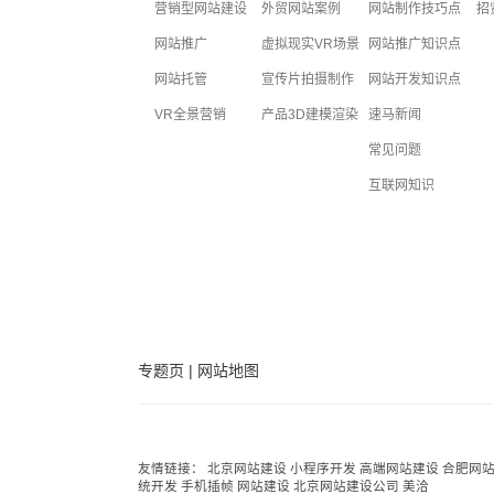
营销型网站建设
外贸网站案例
网站制作技巧点
招
网站推广
虚拟现实VR场景
网站推广知识点
网站托管
宣传片拍摄制作
网站开发知识点
VR全景营销
产品3D建模渲染
速马新闻
常见问题
互联网知识
专题页
|
网站地图
友情链接：
北京网站建设
小程序开发
高端网站建设
合肥网
统开发
手机插帧
网站建设
北京网站建设公司
美洽