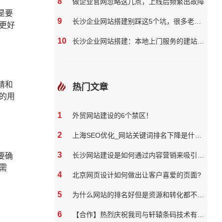
8
做企业官网忽略这几点，上线后频繁出故障
是要
9
长沙企业网站搭建别踩这5个坑，很多老板都花了冤枉钱
更好
10
长沙企业网站搭建：本地上门服务的建站团队核心优势?
精和
热门文章
的用
1
外贸网站建设的6个禁区！
2
上海SEO优化_网站关键词排名下降是什么原因
3
长沙网站建设是如何通过内容营销来吸引和保留用户
要确
需
4
北京网页设计如何做出让客户喜爱的页面?
5
为什么网站的排名好但是资源和转化都不好？
6
【合作】热烈庆祝我司与轩辕条码技术有限公司达成网站合作