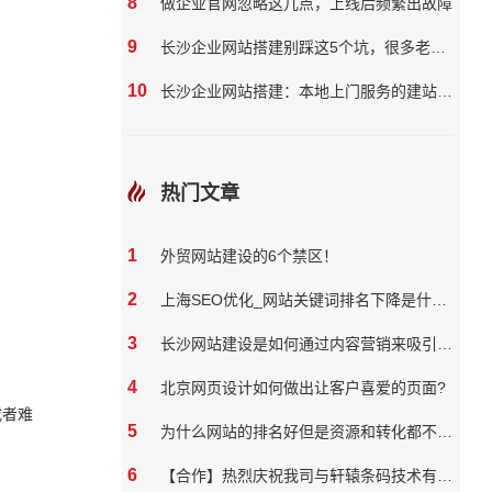
8
做企业官网忽略这几点，上线后频繁出故障
9
长沙企业网站搭建别踩这5个坑，很多老板都花了冤枉钱
10
长沙企业网站搭建：本地上门服务的建站团队核心优势?
热门文章
1
外贸网站建设的6个禁区！
2
上海SEO优化_网站关键词排名下降是什么原因
3
长沙网站建设是如何通过内容营销来吸引和保留用户
4
北京网页设计如何做出让客户喜爱的页面?
或者难
5
为什么网站的排名好但是资源和转化都不好？
6
【合作】热烈庆祝我司与轩辕条码技术有限公司达成网站合作