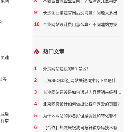
8
如果网
不要盲目做企业官网！先理清这几点再建站更划算
9
长沙企业搭建官网后没询盘？问题大多出在这3点
这
10
企业网站设计费用怎么算？不同建站方案的报价差异解析
热门文章
了灵魂
1
外贸网站建设的6个禁区！
目等
2
上海SEO优化_网站关键词排名下降是什么原因
3
长沙网站建设是如何通过内容营销来吸引和保留用户
4
北京网页设计如何做出让客户喜爱的页面?
完成后
5
为什么网站的排名好但是资源和转化都不好？
这样更
6
【合作】热烈庆祝我司与轩辕条码技术有限公司达成网站合作