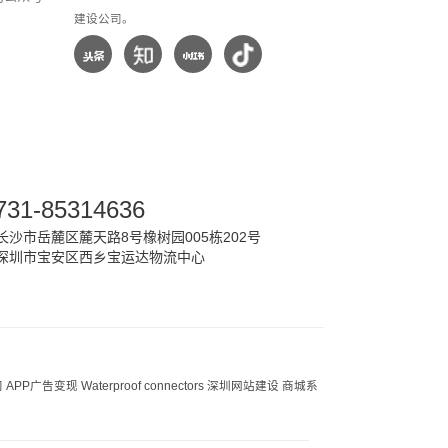
建设公司。
731-85314636
沙市岳麓区麓天路8号橡树园005栋202号
深圳市宝安区西乡宝运达物流中心
司
APP广告变现
Waterproof connectors
深圳网站建设
商城系