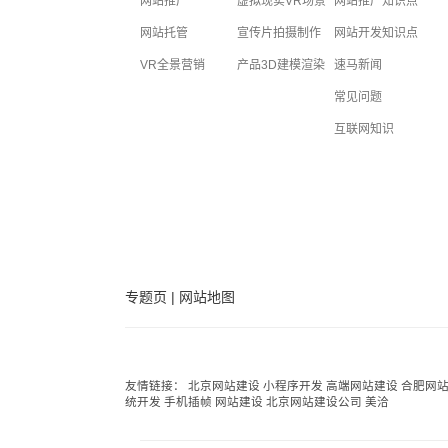
网站推广
虚拟现实VR场景
网站推广知识点
网站托管
宣传片拍摄制作
网站开发知识点
VR全景营销
产品3D建模渲染
速马新闻
常见问题
互联网知识
专题页
|
网站地图
友情链接：
北京网站建设
小程序开发
高端网站建设
合肥网
统开发
手机插帧
网站建设
北京网站建设公司
美洽