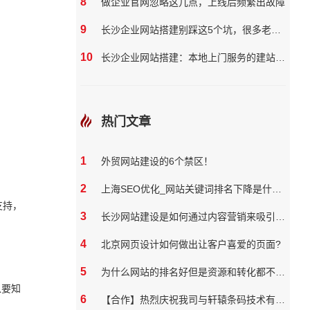
8
做企业官网忽略这几点，上线后频繁出故障
9
长沙企业网站搭建别踩这5个坑，很多老板都花了冤枉钱
10
长沙企业网站搭建：本地上门服务的建站团队核心优势?
热门文章
1
外贸网站建设的6个禁区！
2
上海SEO优化_网站关键词排名下降是什么原因
支持，
3
长沙网站建设是如何通过内容营销来吸引和保留用户
4
北京网页设计如何做出让客户喜爱的页面?
5
为什么网站的排名好但是资源和转化都不好？
以要知
6
【合作】热烈庆祝我司与轩辕条码技术有限公司达成网站合作