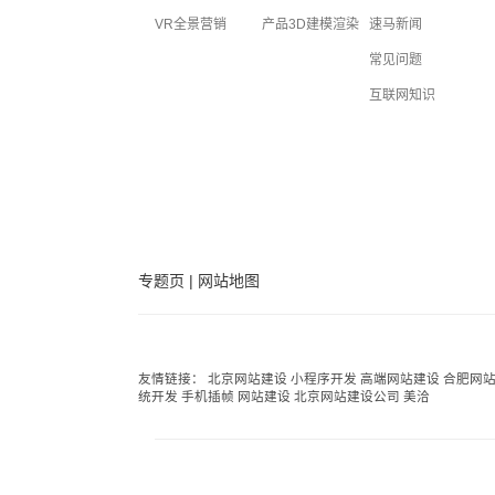
VR全景营销
产品3D建模渲染
速马新闻
常见问题
互联网知识
专题页
|
网站地图
友情链接：
北京网站建设
小程序开发
高端网站建设
合肥网
统开发
手机插帧
网站建设
北京网站建设公司
美洽