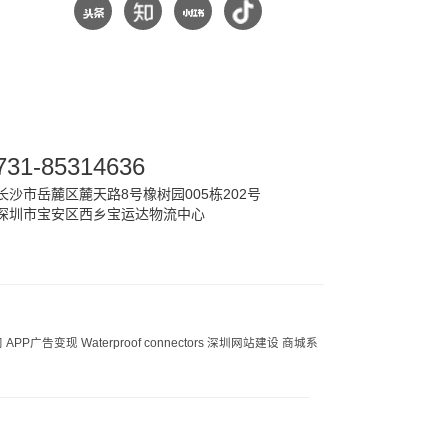
731-85314636
沙市岳麓区麓天路8号橡树园005栋202号
深圳市宝安区西乡宝运达物流中心
司
APP广告变现
Waterproof connectors
深圳网站建设
商城系