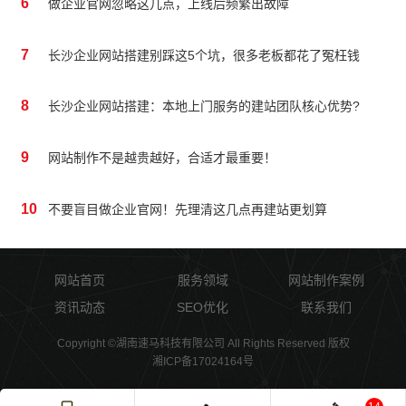
6
做企业官网忽略这几点，上线后频繁出故障
7
长沙企业网站搭建别踩这5个坑，很多老板都花了冤枉钱
8
长沙企业网站搭建：本地上门服务的建站团队核心优势?
9
网站制作不是越贵越好，合适才最重要！
10
不要盲目做企业官网！先理清这几点再建站更划算
网站首页
服务领域
网站制作案例
资讯动态
SEO优化
联系我们
Copyright ©湖南速马科技有限公司 All Rights Reserved 版权
湘ICP备17024164号