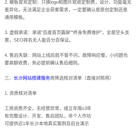
2. 模板冒充定制：只换logo和图片就收定制费，设计、功能毫无
差异化，无法满足企业获客需求，一定要确认是原创定制还是
通用模板。
3. 虚假承诺：承诺“百度首页霸屏”“终身免费维护”，全是空头支
票，SEO排名无人能百分百保证。
4. 售后失联：网站上线后就不管不问，故障响应慢，小问题也
要高额收费，务必提前确认售后细则。
三、
长沙
网站搭建服务
商筛选核对清单（直接对照用）
1. 资质核对清单
工商资质齐全，无经营异常，成立年限≥3年
有完整设计、开发、售后团队，非个人作坊
可提供近1年长沙本地真实案例及后台演示