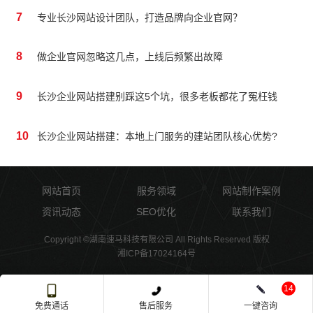
7
专业长沙网站设计团队，打造品牌向企业官网？
8
做企业官网忽略这几点，上线后频繁出故障
9
长沙企业网站搭建别踩这5个坑，很多老板都花了冤枉钱
10
长沙企业网站搭建：本地上门服务的建站团队核心优势?
网站首页
服务领域
网站制作案例
资讯动态
SEO优化
联系我们
Copyright ©湖南速马科技有限公司 All Rights Reserved 版权
湘ICP备17024164号
14
免费通话
售后服务
一键咨询