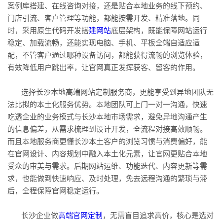
案例库搭建、在线咨询对接，还是贴合本地业务的线下预约、
门店引流、客户管理等功能，都能按需开发、精准落地。同
时，采用原生代码开发搭
建网站
底层架构，既能保障网站运行
稳定、加载流畅，还能实现电脑、手机、平板全端自适应适
配，不管客户通过哪种设备访问，都能获得流畅的浏览体验，
有效降低用户跳出率，让官网真正发挥获客、留客的作用。
选择长沙本地高端网站定制服务商，更能享受到异地团队无
法比拟的本土化服务优势。本地团队可上门一对一沟通，快速
吃透企业的业务模式与长沙本地市场需求，避免异地沟通产生
的信息偏差，从需求梳理到设计开发，全流程对接高效顺畅。
而且本地服务商更懂长沙本土客户的浏览习惯与消费偏好，能
在官网设计、内容规划中融入本土化元素，让官网更贴合本地
受众的审美与需求。后期网站运维、功能迭代、内容更新等需
求，也能做到快速响应、及时处理，免去远程沟通的繁琐与滞
后，全程保障官网稳定运行。
长沙企业做
高端官网定制
，无需盲目追求高价，核心是选对