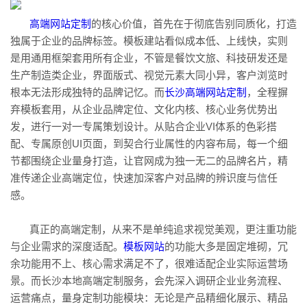
高端网站定制
的核心价值，首先在于彻底告别同质化，打造
独属于企业的品牌标签。模板建站看似成本低、上线快，实则
是用通用框架套用所有企业，不管是餐饮文旅、科技研发还是
生产制造类企业，界面版式、视觉元素大同小异，客户浏览时
根本无法形成独特的品牌记忆。而
长沙高端网站定制
，全程摒
弃模板套用，从企业品牌定位、文化内核、核心业务优势出
发，进行一对一专属策划设计。从贴合企业VI体系的色彩搭
配、专属原创UI页面，到契合行业属性的内容布局，每一个细
节都围绕企业量身打造，让官网成为独一无二的品牌名片，精
准传递企业高端定位，快速加深客户对品牌的辨识度与信任
感。
真正的高端定制，从来不是单纯追求视觉美观，更注重功能
与企业需求的深度适配。
模板网站
的功能大多是固定堆砌，冗
余功能用不上、核心需求满足不了，很难适配企业实际运营场
景。而长沙本地高端定制服务，会先深入调研企业业务流程、
运营痛点，量身定制功能模块：无论是产品精细化展示、精品