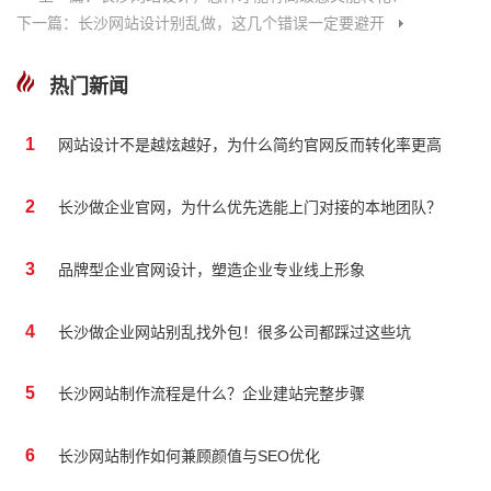
下一篇：长沙网站设计别乱做，这几个错误一定要避开
热门新闻
1
网站设计不是越炫越好，为什么简约官网反而转化率更高
2
长沙做企业官网，为什么优先选能上门对接的本地团队？
3
品牌型企业官网设计，塑造企业专业线上形象
4
长沙做企业网站别乱找外包！很多公司都踩过这些坑
5
长沙网站制作流程是什么？企业建站完整步骤
6
长沙网站制作如何兼顾颜值与SEO优化