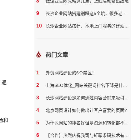
8
做企业官网忽略这几点，上线后频繁出故障
9
长沙企业网站搭建别踩这5个坑，很多老板都花了冤枉钱
10
长沙企业网站搭建：本地上门服务的建站团队核心优势?
热门文章
1
外贸网站建设的6个禁区！
。通
2
上海SEO优化_网站关键词排名下降是什么原因
3
长沙网站建设是如何通过内容营销来吸引和保留用户
4
北京网页设计如何做出让客户喜爱的页面?
场和
5
为什么网站的排名好但是资源和转化都不好？
6
【合作】热烈庆祝我司与轩辕条码技术有限公司达成网站合作