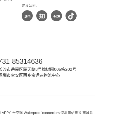
建设公司。
731-85314636
沙市岳麓区麓天路8号橡树园005栋202号
深圳市宝安区西乡宝运达物流中心
司
APP广告变现
Waterproof connectors
深圳网站建设
商城系