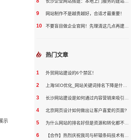
8
长沙企业网站搭建：本地上门服务的建站团队核心优势?
9
网站制作不是越贵越好，合适才最重要！
10
不要盲目做企业官网！先理清这几点再建站更划算
热门文章
1
外贸网站建设的6个禁区！
2
上海SEO优化_网站关键词排名下降是什么原因
3
长沙网站建设是如何通过内容营销来吸引和保留用户
4
北京网页设计如何做出让客户喜爱的页面?
展示
5
为什么网站的排名好但是资源和转化都不好？
6
【合作】热烈庆祝我司与轩辕条码技术有限公司达成网站合作