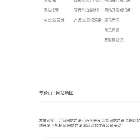
网站推广
虚拟现实VR场景
网站推广知识点
网站托管
宣传片拍摄制作
网站开发知识点
VR全景营销
产品3D建模渲染
速马新闻
常见问题
互联网知识
专题页
|
网站地图
友情链接：
北京网站建设
小程序开发
高端网站建设
合肥网
统开发
手机插帧
网站建设
北京网站建设公司
美洽