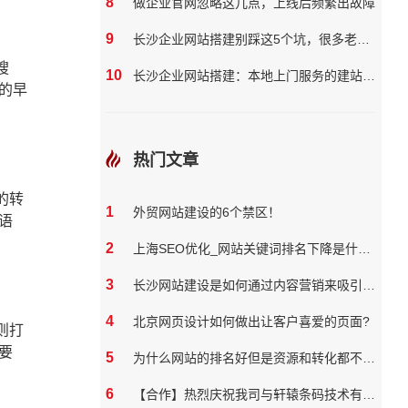
8
做企业官网忽略这几点，上线后频繁出故障
9
长沙企业网站搭建别踩这5个坑，很多老板都花了冤枉钱
搜
10
长沙企业网站搭建：本地上门服务的建站团队核心优势?
的早
热门文章
的转
1
外贸网站建设的6个禁区！
语
2
上海SEO优化_网站关键词排名下降是什么原因
3
长沙网站建设是如何通过内容营销来吸引和保留用户
4
北京网页设计如何做出让客户喜爱的页面?
则打
要
5
为什么网站的排名好但是资源和转化都不好？
6
【合作】热烈庆祝我司与轩辕条码技术有限公司达成网站合作