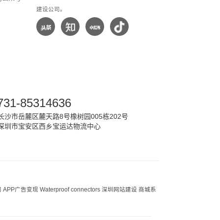
建设公司。
731-85314636
沙市岳麓区麓天路8号橡树园005栋202号
深圳市宝安区西乡宝运达物流中心
司
APP广告变现
Waterproof connectors
深圳网站建设
商城系