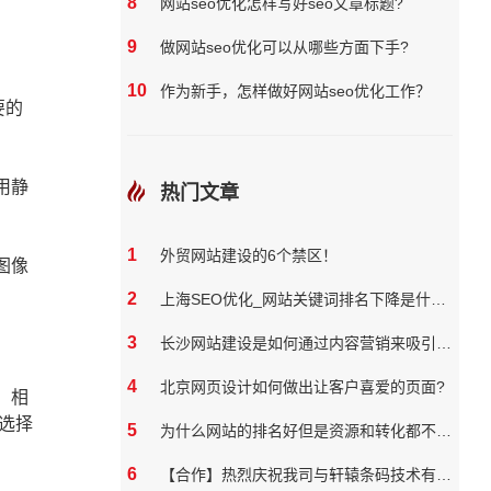
8
网站seo优化怎样写好seo文章标题?
9
做网站seo优化可以从哪些方面下手?
10
作为新手，怎样做好网站seo优化工作？
要的
用静
热门文章
1
外贸网站建设的6个禁区！
图像
2
上海SEO优化_网站关键词排名下降是什么原因
3
长沙网站建设是如何通过内容营销来吸引和保留用户
4
北京网页设计如何做出让客户喜爱的页面?
，相
选择
5
为什么网站的排名好但是资源和转化都不好？
6
【合作】热烈庆祝我司与轩辕条码技术有限公司达成网站合作