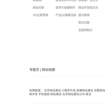
网站推广
虚拟现实VR场景
网站推广知识点
网站托管
宣传片拍摄制作
网站开发知识点
VR全景营销
产品3D建模渲染
速马新闻
常见问题
互联网知识
专题页
|
网站地图
友情链接：
北京网站建设
小程序开发
高端网站建设
合肥网
统开发
手机插帧
网站建设
北京网站建设公司
美洽