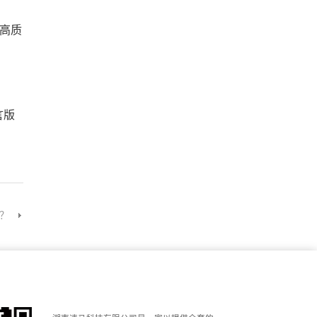
高质
言版
？