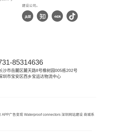
建设公司。
731-85314636
沙市岳麓区麓天路8号橡树园005栋202号
深圳市宝安区西乡宝运达物流中心
司
APP广告变现
Waterproof connectors
深圳网站建设
商城系