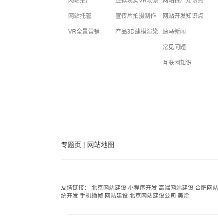
网站推广
虚拟现实VR场景
网站推广知识点
网站托管
宣传片拍摄制作
网站开发知识点
VR全景营销
产品3D建模渲染
速马新闻
常见问题
互联网知识
专题页
|
网站地图
友情链接：
北京网站建设
小程序开发
高端网站建设
合肥网
统开发
手机插帧
网站建设
北京网站建设公司
美洽