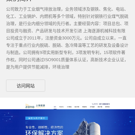
公司致力于工业烟气排放治理，业务领域涉及钢铁、焦化、电站、
化工、工业锅炉、内燃机等多个领域，特别针对钢铁行业煤气脱硫
治理，是行业内细分领域的先行者。主要经营内容：项目总包、项
目投资与融资、产品研发与技术开发引进 上海逐源机械科技有限
公司成立于2011年，注册资金3000万元。公司自成立以来，一直
专注于重点行业内脱硫、脱硝、急冷降温等工艺的研发及设备设计
与制造。公司拥有9项实用新型专利，3项发明专利，15项软件著
作权。同时公司通过ISO9001质量体系认证，高新技术企业认证，
是为用户提供节能减排，环境治理
访问网站