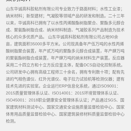
山东华诚高科胶粘剂有限公司专业致力于路面材料；水性工业漆；
纳米材料；新型建材；气凝胶等领域产品的研发和制造。二十三年
以来，华诚高科已拥有了以水性丙烯酸酯树脂聚合、聚酯多元醇合
成、聚氨酯树脂合成、纳米材料制造、气凝胶系列产品制造为技术
核心的众多优质产品。 山东华诚高科胶粘剂有限公司占地90余
亩，建筑面积35000多平方米。公司现具备年产伍万吨的水性丙烯
酸树脂聚合装置，年产贰万吨的聚酯多元醇合成装置，年产肆万吨
的聚氨酯树脂合成装置，年产肆万吨的纳米材料生产装置。反应器
采用二十四立方和十立方反应釜主体，配备DCS自动化控制系统。
公司研发中心拥有高级工程师三十余名，拥有专利数十项；配有先
进的气相色谱仪、红外光谱仪、电子拉力试验机等检测仪器；建有
技术先进的实验室。企业运行ERP信息化系统，通过ISO9001：
2015质量管理体系认证、ISO14001：2015环境管理体系认证、
ISO45001：2018职业健康安全管理体系认证；产品通过SGS、国
家建筑材料测试中心、国家交通安全设施质量监督检验中心、国家
体育用品质量监督检验中心、国家建筑装修材料质量监督检验中心
检测。