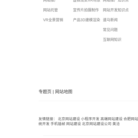
网站推广
虚拟现实VR场景
网站推广知识点
网站托管
宣传片拍摄制作
网站开发知识点
VR全景营销
产品3D建模渲染
速马新闻
常见问题
互联网知识
专题页
|
网站地图
友情链接：
北京网站建设
小程序开发
高端网站建设
合肥网
统开发
手机插帧
网站建设
北京网站建设公司
美洽