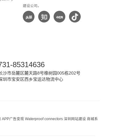
建设公司。
731-85314636
沙市岳麓区麓天路8号橡树园005栋202号
深圳市宝安区西乡宝运达物流中心
司
APP广告变现
Waterproof connectors
深圳网站建设
商城系