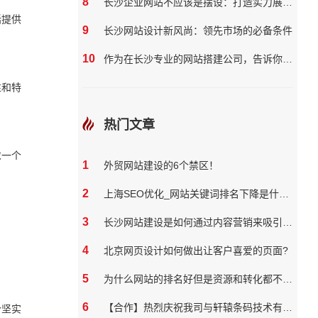
8
长沙企业网站不应该是摆设：打造实力展示与营销双效平台
括提供
9
长沙网站设计新风尚：领先市场的必备条件
10
作为在长沙专业的网站搭建公司，告诉你如何提高你的企业网站质量
性和特
热门文章
求一个
1
外贸网站建设的6个禁区！
2
上海SEO优化_网站关键词排名下降是什么原因
3
长沙网站建设是如何通过内容营销来吸引和保留用户
4
北京网页设计如何做出让客户喜爱的页面?
5
为什么网站的排名好但是资源和转化都不好？
6
【合作】热烈庆祝我司与轩辕条码技术有限公司达成网站合作
个坚实