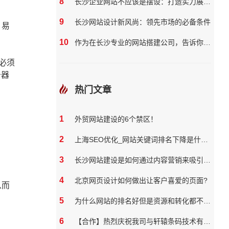
8
长沙企业网站不应该是摆设：打造实力展示与营销双效平台
9
长沙网站设计新风尚：领先市场的必备条件
，易
10
作为在长沙专业的网站搭建公司，告诉你如何提高你的企业网站质量
必须
务器
热门文章
1
外贸网站建设的6个禁区！
2
上海SEO优化_网站关键词排名下降是什么原因
3
长沙网站建设是如何通过内容营销来吸引和保留用户
4
北京网页设计如何做出让客户喜爱的页面?
从而
5
为什么网站的排名好但是资源和转化都不好？
6
【合作】热烈庆祝我司与轩辕条码技术有限公司达成网站合作