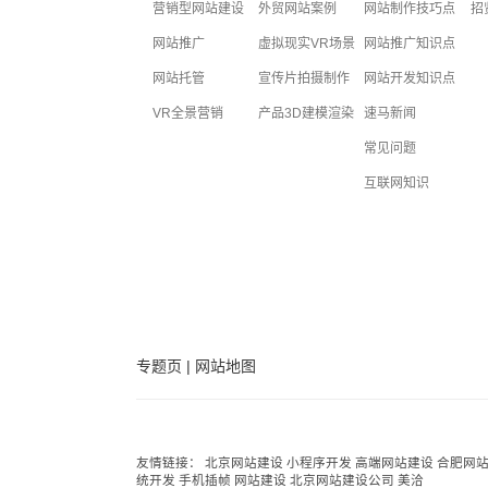
营销型网站建设
外贸网站案例
网站制作技巧点
招
网站推广
虚拟现实VR场景
网站推广知识点
网站托管
宣传片拍摄制作
网站开发知识点
VR全景营销
产品3D建模渲染
速马新闻
常见问题
互联网知识
专题页
|
网站地图
友情链接：
北京网站建设
小程序开发
高端网站建设
合肥网
统开发
手机插帧
网站建设
北京网站建设公司
美洽