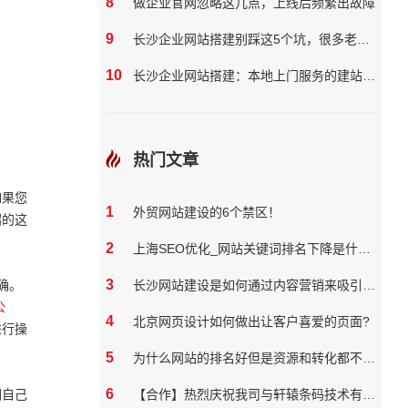
8
做企业官网忽略这几点，上线后频繁出故障
9
长沙企业网站搭建别踩这5个坑，很多老板都花了冤枉钱
10
长沙企业网站搭建：本地上门服务的建站团队核心优势?
热门文章
如果您
1
外贸网站建设的6个禁区！
绍的这
2
上海SEO优化_网站关键词排名下降是什么原因
3
确。
长沙网站建设是如何通过内容营销来吸引和保留用户
公
4
北京网页设计如何做出让客户喜爱的页面?
进行操
5
为什么网站的排名好但是资源和转化都不好？
6
们自己
【合作】热烈庆祝我司与轩辕条码技术有限公司达成网站合作