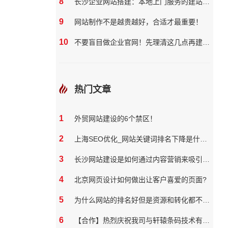
8
长沙企业网站搭建：本地上门服务的建站团队核心优势?
9
网站制作不是越贵越好，合适才最重要！
10
不要盲目做企业官网！先理清这几点再建站更划算
热门文章
1
外贸网站建设的6个禁区！
2
上海SEO优化_网站关键词排名下降是什么原因
3
长沙网站建设是如何通过内容营销来吸引和保留用户
4
北京网页设计如何做出让客户喜爱的页面?
5
为什么网站的排名好但是资源和转化都不好？
6
【合作】热烈庆祝我司与轩辕条码技术有限公司达成网站合作