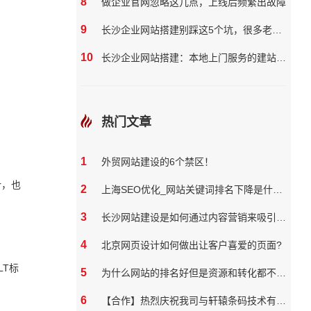
8
做企业官网忽略这几点，上线后频繁出故障
9
长沙企业网站搭建别踩这5个坑，很多老板都花了冤枉钱
10
长沙企业网站搭建：本地上门服务的建站团队核心优势?
热门文章
1
外贸网站建设的6个禁区！
计，也
2
上海SEO优化_网站关键词排名下降是什么原因
3
长沙网站建设是如何通过内容营销来吸引和保留用户
4
北京网页设计如何做出让客户喜爱的页面?
T标
5
为什么网站的排名好但是资源和转化都不好？
6
【合作】热烈庆祝我司与轩辕条码技术有限公司达成网站合作