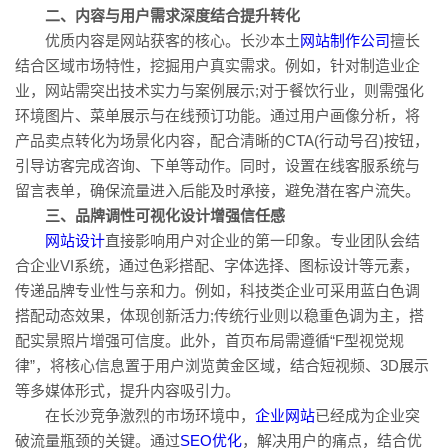
二、内容与用户需求深度结合提升转化
优质内容是网站获客的核心。长沙本土
网站制作公司
擅长
结合区域市场特性，挖掘用户真实需求。例如，针对制造业企
业，网站需突出技术实力与案例展示;对于餐饮行业，则需强化
环境图片、菜单展示与在线预订功能。通过用户画像分析，将
产品卖点转化为场景化内容，配合清晰的CTA(行动号召)按钮，
引导访客完成咨询、下单等动作。同时，设置在线客服系统与
留言表单，确保流量进入后能及时承接，避免潜在客户流失。
三、品牌调性可视化设计增强信任感
网站设计
直接影响用户对企业的第一印象。专业团队会结
合企业VI系统，通过色彩搭配、字体选择、图标设计等元素，
传递品牌专业性与亲和力。例如，科技类企业可采用蓝白色调
搭配动态效果，体现创新活力;传统行业则以稳重色调为主，搭
配实景照片增强可信度。此外，首页布局需遵循“F型视觉规
律”，将核心信息置于用户浏览黄金区域，结合短视频、3D展示
等多媒体形式，提升内容吸引力。
在长沙竞争激烈的市场环境中，
企业网站
已经成为企业突
破流量瓶颈的关键。通过
SEO优化
，解决用户的痛点，结合优