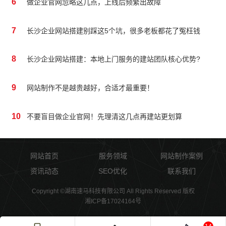
6
做企业官网忽略这几点，上线后频繁出故障
7
长沙企业网站搭建别踩这5个坑，很多老板都花了冤枉钱
8
长沙企业网站搭建：本地上门服务的建站团队核心优势?
9
网站制作不是越贵越好，合适才最重要！
10
不要盲目做企业官网！先理清这几点再建站更划算
网站首页
服务领域
网站制作案例
资讯动态
SEO优化
联系我们
Copyright ©湖南速马科技有限公司 All Rights Reserved 版权
湘ICP备17024164号