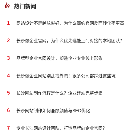
热门新闻
1
网站设计不是越炫越好，为什么简约官网反而转化率更高
2
长沙做企业官网，为什么优先选能上门对接的本地团队？
3
品牌型企业官网设计，塑造企业专业线上形象
4
长沙做企业网站别乱找外包！很多公司都踩过这些坑
5
长沙网站制作流程是什么？企业建站完整步骤
6
长沙网站制作如何兼顾颜值与SEO优化
7
专业长沙网站设计团队，打造品牌向企业官网？