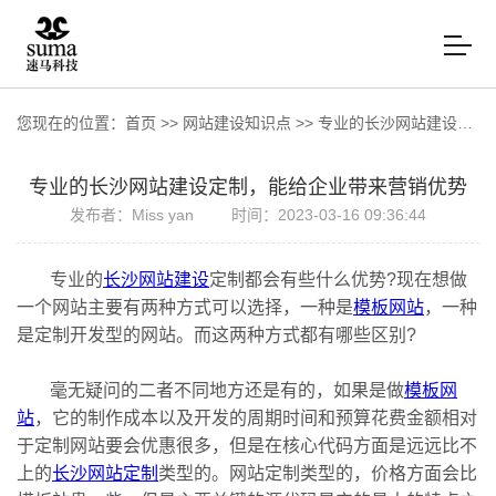
您现在的位置：
首页
>>
网站建设知识点
>>
专业的长沙网站建设定制，能给企业带来营销优势
专业的长沙网站建设定制，能给企业带来营销优势
发布者：Miss yan
时间：2023-03-16 09:36:44
专业的
长沙网站建设
定制都会有些什么优势?现在想做
一个网站主要有两种方式可以选择，一种是
模板网站
，一种
是定制开发型的网站。而这两种方式都有哪些区别?
毫无疑问的二者不同地方还是有的，如果是做
模板网
站
，它的制作成本以及开发的周期时间和预算花费金额相对
于定制网站要会优惠很多，但是在核心代码方面是远远比不
上的
长沙网站定制
类型的。网站定制类型的，价格方面会比