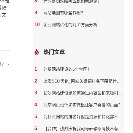
体框
8
什么是蜘蛛陷阱应该如何避免？
着陆
9
网站地图有哪些作用?
到文
10
企业网站优化的几个方面分析
热门文章
?
1
外贸网站建设的6个禁区！
2
上海SEO优化_网站关键词排名下降是什么原因
3
长沙网站建设是如何通过内容营销来吸引和保留用户
4
北京网页设计如何做出让客户喜爱的页面?
5
为什么网站的排名好但是资源和转化都不好？
6
【合作】热烈庆祝我司与轩辕条码技术有限公司达成网站合作