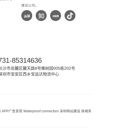
建设公司。
731-85314636
沙市岳麓区麓天路8号橡树园005栋202号
深圳市宝安区西乡宝运达物流中心
司
APP广告变现
Waterproof connectors
深圳网站建设
商城系