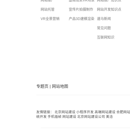
网站推广
虚拟现实VR场景
网站推广知识点
网站托管
宣传片拍摄制作
网站开发知识点
VR全景营销
产品3D建模渲染
速马新闻
常见问题
互联网知识
专题页
|
网站地图
友情链接：
北京网站建设
小程序开发
高端网站建设
合肥网
统开发
手机插帧
网站建设
北京网站建设公司
美洽