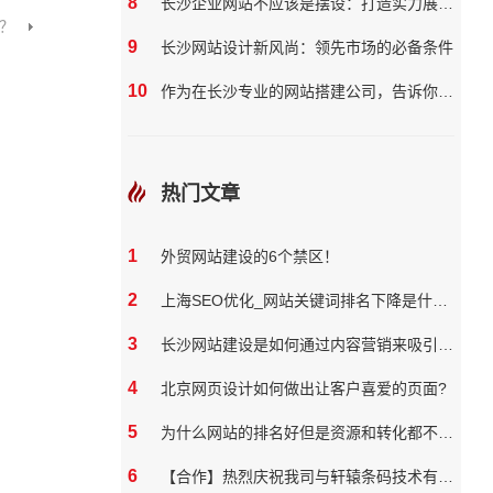
8
长沙企业网站不应该是摆设：打造实力展示与营销双效平台
？
9
长沙网站设计新风尚：领先市场的必备条件
10
作为在长沙专业的网站搭建公司，告诉你如何提高你的企业网站质量
热门文章
1
外贸网站建设的6个禁区！
2
上海SEO优化_网站关键词排名下降是什么原因
3
长沙网站建设是如何通过内容营销来吸引和保留用户
4
北京网页设计如何做出让客户喜爱的页面?
5
为什么网站的排名好但是资源和转化都不好？
6
【合作】热烈庆祝我司与轩辕条码技术有限公司达成网站合作