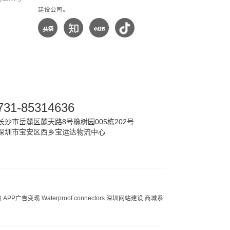
建设公司。
731-85314636
沙市岳麓区麓天路8号橡树园005栋202号
深圳市宝安区西乡宝运达物流中心
司
APP广告变现
Waterproof connectors
深圳网站建设
商城系