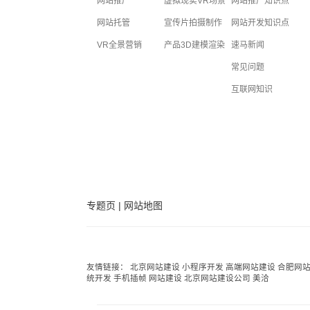
网站推广
虚拟现实VR场景
网站推广知识点
网站托管
宣传片拍摄制作
网站开发知识点
VR全景营销
产品3D建模渲染
速马新闻
常见问题
互联网知识
专题页
|
网站地图
友情链接：
北京网站建设
小程序开发
高端网站建设
合肥网
统开发
手机插帧
网站建设
北京网站建设公司
美洽