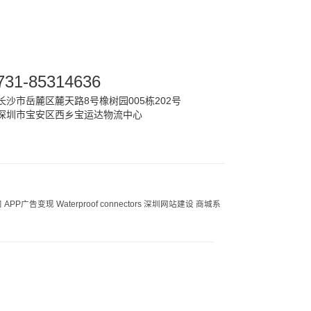
731-85314636
沙市岳麓区麓天路8号橡树园005栋202号
深圳市宝安区西乡宝运达物流中心
司
APP广告变现
Waterproof connectors
深圳网站建设
商城系