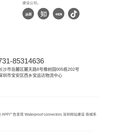
建设公司。
731-85314636
沙市岳麓区麓天路8号橡树园005栋202号
深圳市宝安区西乡宝运达物流中心
司
APP广告变现
Waterproof connectors
深圳网站建设
商城系