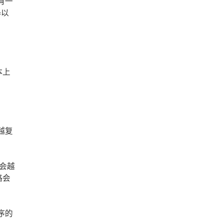
有一
器以
本上
越复
会越
格会
序的