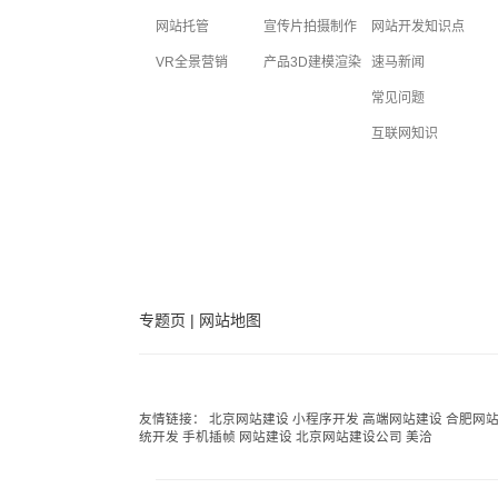
网站托管
宣传片拍摄制作
网站开发知识点
VR全景营销
产品3D建模渲染
速马新闻
常见问题
互联网知识
专题页
|
网站地图
友情链接：
北京网站建设
小程序开发
高端网站建设
合肥网
统开发
手机插帧
网站建设
北京网站建设公司
美洽