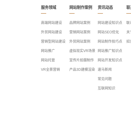
服务领域
网站制作案例
资讯动态
联
高端网站建设
品牌网站案例
网站建设知识点
联
外贸网站建设
营销网站案例
网站SEO优化
关
营销型网站建设
外贸网站案例
网站制作技巧点
招
网站推广
虚拟现实VR场景
网站推广知识点
网站托管
宣传片拍摄制作
网站开发知识点
VR全景营销
产品3D建模渲染
速马新闻
常见问题
互联网知识