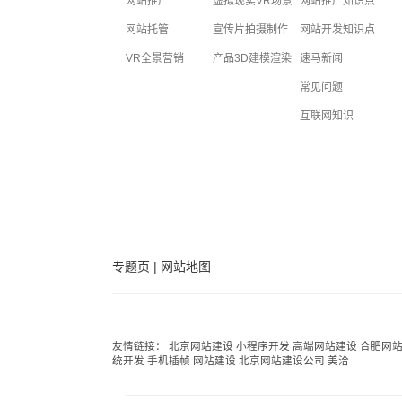
网站推广
虚拟现实VR场景
网站推广知识点
网站托管
宣传片拍摄制作
网站开发知识点
VR全景营销
产品3D建模渲染
速马新闻
常见问题
互联网知识
专题页
|
网站地图
友情链接：
北京网站建设
小程序开发
高端网站建设
合肥网
统开发
手机插帧
网站建设
北京网站建设公司
美洽