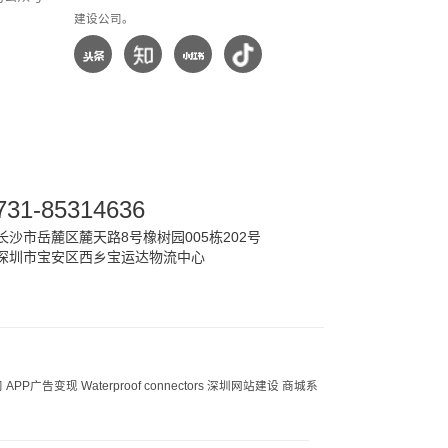
建设公司。
731-85314636
沙市岳麓区麓天路8号橡树园005栋202号
深圳市宝安区西乡宝运达物流中心
司
APP广告变现
Waterproof connectors
深圳网站建设
商城系