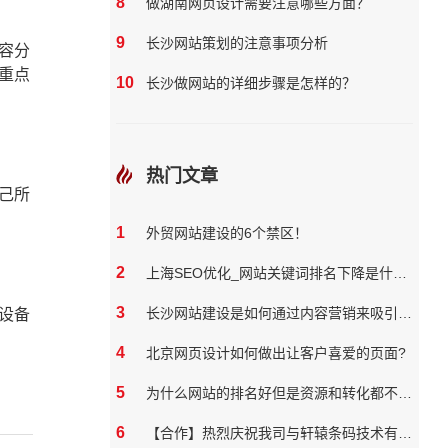
8
做湖南网页设计需要注意哪些方面？
9
长沙网站策划的注意事项分析
容分
重点
10
长沙做网站的详细步骤是怎样的？
热门文章
己所
1
外贸网站建设的6个禁区！
2
上海SEO优化_网站关键词排名下降是什么原因
3
长沙网站建设是如何通过内容营销来吸引和保留用户
设备
4
北京网页设计如何做出让客户喜爱的页面?
5
为什么网站的排名好但是资源和转化都不好？
6
【合作】热烈庆祝我司与轩辕条码技术有限公司达成网站合作