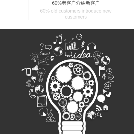
60%老客户介绍新客户
60% old customers introduce new
customers