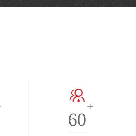
+
+
60