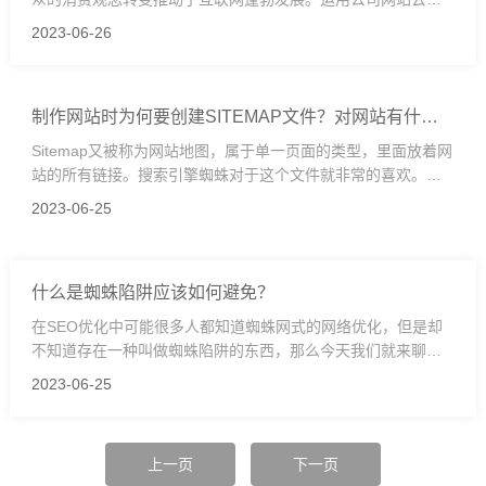
销推广能够有效的实现流量转化，对公司的产品的销售起着很
2023-06-26
强的改善效果。营销型的公司网站建设核心的地方是什么呢?
制作网站时为何要创建SITEMAP文件？对网站有什么
帮助吗？
Sitemap又被称为网站地图，属于单一页面的类型，里面放着网
站的所有链接。搜索引擎蜘蛛对于这个文件就非常的喜欢。现
在的搜索引擎都有专门的栏目让使用者提交Sitemap文件，这就
2023-06-25
表明了Sitemap文件对于搜索引擎的重要性。那么它的作用是什
么呢？
什么是蜘蛛陷阱应该如何避免？
在SEO优化中可能很多人都知道蜘蛛网式的网络优化，但是却
不知道存在一种叫做蜘蛛陷阱的东西，那么今天我们就来聊聊
蜘蛛陷阱，以及避免方法，一起来了解一下吧。
2023-06-25
上一页
下一页